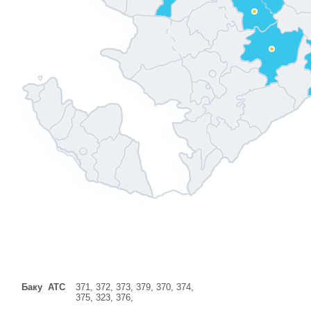
Баку ATC
371, 372, 373, 379, 370, 374,
375, 323, 376,