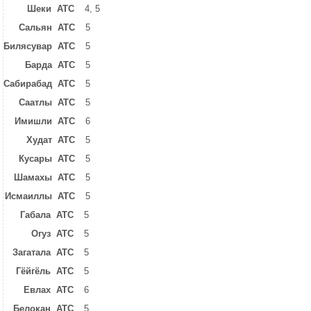
Шеки ATC
4, 5
Сальян ATC
5
Билясувар ATC
5
Барда ATC
5
Сабирабад ATC
5
Саатлы ATC
5
Имишли ATC
6
Худат ATC
5
Кусары ATC
5
Шамахы ATC
5
Исмаиллы ATC
5
Габала ATC
5
Огуз ATC
5
Загатала ATC
5
Гёйгёль ATC
5
Евлах ATC
6
Белокан ATC
5