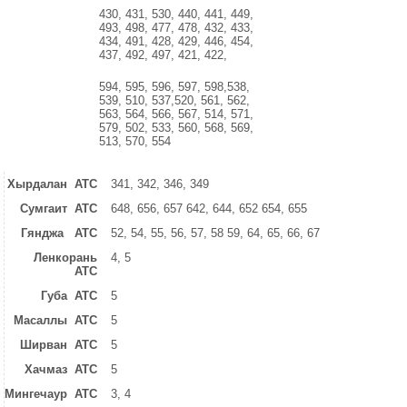
430, 431, 530, 440, 441, 449,
493, 498, 477, 478, 432, 433,
434, 491, 428, 429, 446, 454,
437, 492, 497, 421, 422,
594, 595, 596, 597, 598,538,
539, 510, 537,520, 561, 562,
563, 564, 566, 567, 514, 571,
579, 502, 533, 560, 568, 569,
513, 570, 554
Хырдалан ATC
341, 342, 346, 349
Сумгаит ATC
648, 656, 657 642, 644, 652 654, 655
Гянджа ATC
52, 54, 55, 56, 57, 58 59, 64, 65, 66, 67
Ленкорань
4, 5
ATC
Губа ATC
5
Масаллы ATC
5
Ширван ATC
5
Хачмаз ATC
5
Мингечаур ATC
3, 4