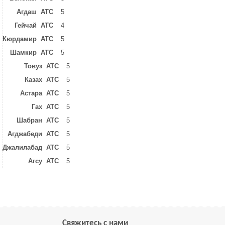
Агдаш ATC
5
Гейчай ATC
4
Кюрдамир ATC
5
Шамкир ATC
5
Товуз ATC
5
Казах ATC
5
Астара ATC
5
Гах ATC
5
Шабран ATC
5
Агджабеди ATC
5
Джалилабад ATC
5
Агсу ATC
5
Свяжитесь с нами