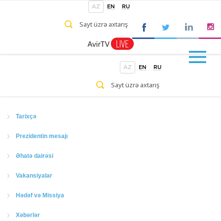
AZ
EN
RU
AZ
EN
RU
Tarixçə
Prezidentin mesajı
Əhatə dairəsi
Vakansiyalar
Hədəf və Missiya
Xəbərlər