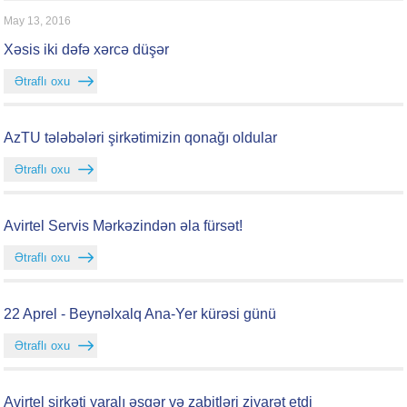
May 13, 2016
Xəsis iki dəfə xərcə düşər
Ətraflı oxu
AzTU tələbələri şirkətimizin qonağı oldular
Ətraflı oxu
Avirtel Servis Mərkəzindən əla fürsət!
Ətraflı oxu
22 Aprel - Beynəlxalq Ana-Yer kürəsi günü
Ətraflı oxu
Avirtel şirkəti yaralı əsgər və zabitləri ziyarət etdi